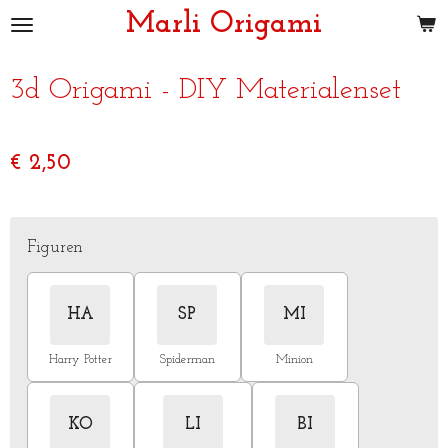
Marli Origami
Ga
direct
naar
3d Origami - DIY Materialenset
de
hoofdinhoud
€ 2,50
Figuren
HA
SP
MI
Harry Potter
Spiderman
Minion
KO
LI
BI