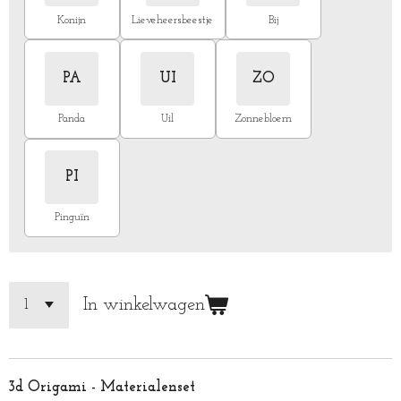
Konijn
Lieveheersbeestje
Bij
PA
UI
ZO
Panda
Uil
Zonnebloem
PI
Pinguïn
In winkelwagen
3d Origami - Materialenset